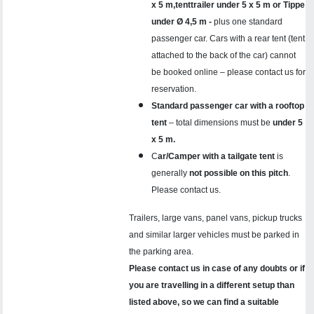
x 5 m,tenttrailer under 5 x 5 m or Tippe
under Ø 4,5 m -
plus one standard
passenger car. Cars with a rear tent (tent
attached to the back of the car) cannot
be booked online – please contact us for
reservation.
Standard passenger car with a rooftop
tent
– total dimensions must be
under 5
x 5 m.
C
ar/Camper with a tailgate tent
is
generally
not possible on this pitch
.
Please contact us.
Trailers, large vans, panel vans, pickup trucks
and similar larger vehicles must be parked in
the parking area.
Please contact us in case of any doubts or if
you are travelling in a different setup than
listed above, so we can find a suitable