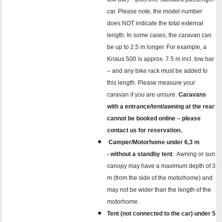
car. Please note, the model number
does NOT indicate the total external
length. In some cases, the caravan can
be up to 2,5 m longer. For example, a
Knaus 500 is approx. 7.5 m incl. tow bar
– and any bike rack must be added to
this length. Please measure your
caravan if you are unsure.
Caravans
with a entrance/tent/awning at the rear
cannot be booked online – please
contact us for reservation.
Camper/Motorhome
under 6,3 m
- without a standby tent
. Awning or sun
canopy may have a maximum depth of 3
m (from the side of the motorhome) and
may not be wider than the length of the
motorhome.
Tent (not connected to the car) under 5