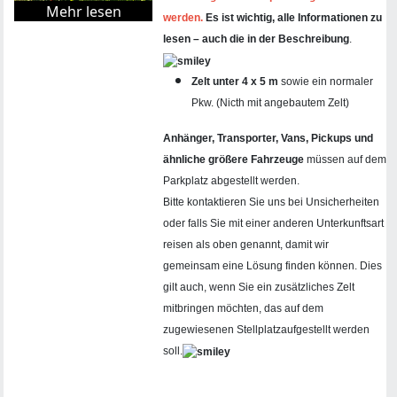
Mehr lesen
werden.
Es ist wichtig, alle Informationen zu
lesen – auch die in der Beschreibung
.
Zelt
unter 4 x 5 m
sowie ein normaler
Pkw. (Nicth mit angebautem Zelt)
Anhänger, Transporter, Vans, Pickups und
ähnliche größere Fahrzeuge
müssen auf dem
Parkplatz abgestellt werden.
Bitte kontaktieren Sie uns bei Unsicherheiten
oder falls Sie mit einer anderen Unterkunftsart
reisen als oben genannt, damit wir
gemeinsam eine Lösung finden können. Dies
gilt auch, wenn Sie ein zusätzliches Zelt
mitbringen möchten, das auf dem
zugewiesenen Stellplatzaufgestellt werden
soll.