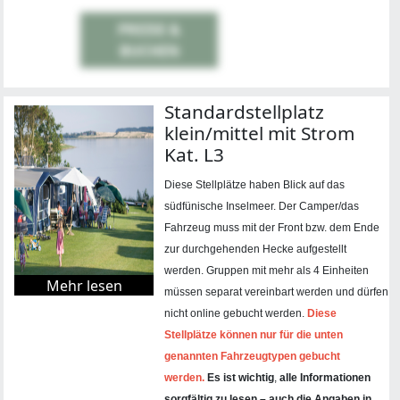
PREISE &
BUCHEN
Standardstellplatz
klein/mittel mit Strom
Kat. L3
Diese Stellplätze haben Blick auf das
südfünische Inselmeer. Der Camper/das
Fahrzeug muss mit der Front bzw. dem Ende
zur durchgehenden Hecke aufgestellt
werden.
Gruppen mit mehr als 4 Einheiten
Mehr lesen
müssen separat vereinbart werden und dürfen
nicht online gebucht werden.
Diese
Stellplätze können nur für die unten
genannten Fahrzeugtypen gebucht
werden.
Es ist wichtig
,
alle Informationen
sorgfältig zu lesen – auch die Angaben in