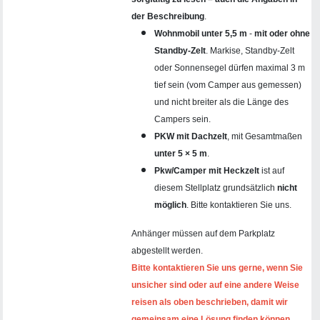
der Beschreibung
.
Wohnmobil unter 5,5 m
-
mit oder ohne
Standby-Zelt
. Markise, Standby-Zelt
oder Sonnensegel dürfen maximal 3 m
tief sein (vom Camper aus gemessen)
und nicht breiter als die Länge des
Campers sein.
PKW mit Dachzelt
, mit Gesamtmaßen
unter 5 × 5 m
.
Pkw/Camper mit Heckzelt
ist auf
diesem Stellplatz grundsätzlich
nicht
möglich
. Bitte kontaktieren Sie uns.
Anhänger müssen auf dem Parkplatz
abgestellt werden.
Bitte kontaktieren Sie uns gerne, wenn Sie
unsicher sind oder auf eine andere Weise
reisen als oben beschrieben, damit wir
gemeinsam eine Lösung finden können.