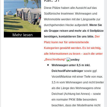
Diese Plätze haben alle Aussicht auf das
Südfünische Inselmeer. Wohnwagen und
Wohnmobile werden mit der Längsseite zur
durchgehenden Hecke aufgestellt.
Wenn Sie
als Gruppe reisen und mehr als 4 Stellplätze
Mehr lesen
benötigen, kontaktieren Sie uns bitte.
Der
Platz kann nur für untenstehende
Kategorien gewählt werden.
Es ist wichtig,
alle Informationen zu lesen – auch die unter
„Beschreibung“.
Wohnwagen unter 8,5 m inkl.
Deichsel/Fahrradträger
sowie ggf.
Vorzelt/Markise mit einer Tiefe von max.
3,5 m vom Wohnwagen und nicht breiter
als die Länge des Wohnwagens ohne
Deichsel (Achtung bei Annex) – sowie
ein normaler PKW. Bitte besonders
beachten, dass der Modellname nicht