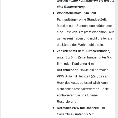
werden – bitte kontaktieren Sie uns für
eine Reservierung.
Wohnmobil max 6,5m inkl.
Fahrradträger ohne Standby-Zelt
.
Markise oder Sonnensegel dürfen max.
eine Tiefe von 3 m (vom Wohnmobil aus
gemessen) haben und nicht breiter als
die Länge des Wohnmobils sein.
Zelt (nicht mit dem Auto verbunden)
unter 5 x 5 m, Zeltanhänger unter 5 x
5 m
oder Tippi unter 4 m
Durshmesser
- sowie ein normaler
PKW. Auto mit Heckzelt (Zelt, das am
Heck des Autos befestigt wird) kann
nicht online reserviert werden – bitte
kontaktieren Sie uns für eine
Reservierung.
Normaler PKW mit Dachzelt
– mit
Gesamtmaß
unter 5 x 5 m.