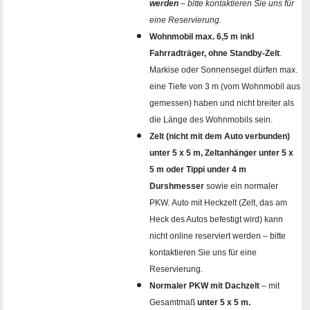
werden
– bitte kontaktieren Sie uns für
eine Reservierung.
Wohnmobil max. 6,5 m inkl
Fahrradträger, ohne Standby-Zelt
.
Markise oder Sonnensegel dürfen max.
eine Tiefe von 3 m (vom Wohnmobil aus
gemessen) haben und nicht breiter als
die Länge des Wohnmobils sein.
Zelt (nicht mit dem Auto verbunden)
unter 5 x 5 m, Zeltanhänger unter 5 x
5 m
oder Tippi under 4 m
Durshmesser
sowie ein normaler
PKW. Auto mit Heckzelt (Zelt, das am
Heck des Autos befestigt wird) kann
nicht online reserviert werden – bitte
kontaktieren Sie uns für eine
Reservierung.
Normaler PKW mit Dachzelt
– mit
Gesamtmaß
unter 5 x 5 m.