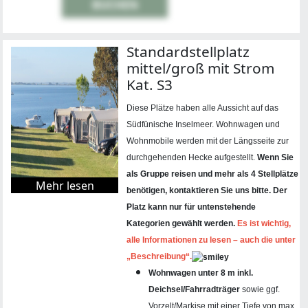
BUCHEN
Standardstellplatz
mittel/groß mit Strom
Kat. S3
Diese Plätze haben alle Aussicht auf das
Südfünische Inselmeer. Wohnwagen und
Wohnmobile werden mit der Längsseite zur
durchgehenden Hecke aufgestellt.
Wenn Sie
als Gruppe reisen und mehr als 4 Stellplätze
Mehr lesen
benötigen, kontaktieren Sie uns bitte
.
Der
Platz kann nur für untenstehende
Kategorien gewählt werden.
Es ist wichtig,
alle Informationen zu lesen – auch die unter
„Beschreibung“.
Wohnwagen unter 8 m inkl.
Deichsel/Fahrradträger
sowie ggf.
Vorzelt/Markise mit einer Tiefe von max.