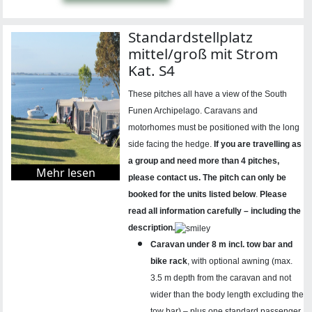
Standardstellplatz
mittel/groß mit Strom
Kat. S4
These pitches all have a view of the South
Funen Archipelago. Caravans and
motorhomes must be positioned with the long
side facing the hedge.
If you are travelling as
a group and need more than 4 pitches,
Mehr lesen
please contact us.
The pitch can only be
booked for the units listed below
.
Please
read all information carefully – including the
description.
Caravan under 8 m incl. tow bar and
bike rack
, with optional awning (max.
3.5 m depth from the caravan and not
wider than the body length excluding the
tow bar) – plus one standard passenger