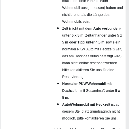
max. eine Tiefe von 3 m (vom
Wohnmobil aus gemessen) haben und
nicht breiter als die Länge des
Wohnmobils sein.
Zelt (nicht mit dem Auto verbunden)
unter 5 x 5 m, Zeltanhänger unter 5 x
5 m oder Tippi unter 4,5 m
sowie ein
normaler PKW. Auto mit Heckzelt (Zelt,
das am Heck des Autos befestigt wird)
kann nicht online reserviert werden –
bitte kontaktieren Sie uns für eine
Reservierung.
Normaler PKW/Wohnmobil mit
Dachzelt
– mit Gesamtmaß
unter 5 x
5 m.
Auto/Wohnmobil mit Heckzelt
ist auf
diesem Stellplatz grundsätzlich
nicht
möglich
. Bitte kontaktieren Sie uns.