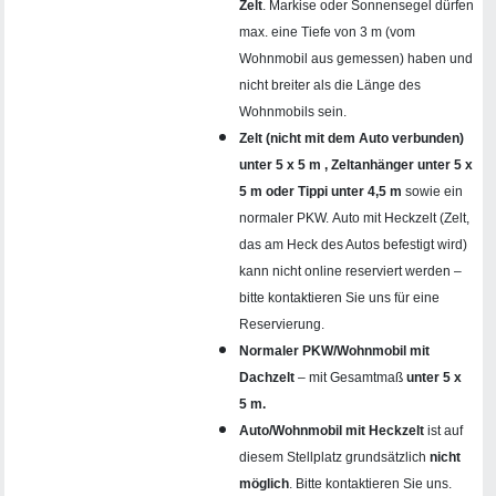
Zelt
. Markise oder Sonnensegel dürfen
max. eine Tiefe von 3 m (vom
Wohnmobil aus gemessen) haben und
nicht breiter als die Länge des
Wohnmobils sein.
Zelt (nicht mit dem Auto verbunden)
unter 5 x 5 m , Zeltanhänger unter 5 x
5 m oder Tippi unter 4,5 m
sowie ein
normaler PKW. Auto mit Heckzelt (Zelt,
das am Heck des Autos befestigt wird)
kann nicht online reserviert werden –
bitte kontaktieren Sie uns für eine
Reservierung.
Normaler PKW/Wohnmobil mit
Dachzelt
– mit Gesamtmaß
unter 5 x
5 m.
Auto/Wohnmobil mit Heckzelt
ist auf
diesem Stellplatz grundsätzlich
nicht
möglich
. Bitte kontaktieren Sie uns.