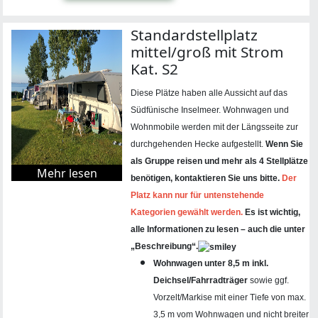
Standardstellplatz
mittel/groß mit Strom
Kat. S2
Diese Plätze haben alle Aussicht auf das
Südfünische Inselmeer. Wohnwagen und
Wohnmobile werden mit der Längsseite zur
durchgehenden Hecke aufgestellt.
Wenn Sie
als Gruppe reisen und mehr als 4 Stellplätze
Mehr lesen
benötigen, kontaktieren Sie uns bitte
.
Der
Platz kann nur für untenstehende
Kategorien gewählt werden.
Es ist wichtig,
alle Informationen zu lesen – auch die unter
„Beschreibung“.
Wohnwagen unter 8,5 m inkl.
Deichsel/Fahrradträger
sowie ggf.
Vorzelt/Markise mit einer Tiefe von max.
3,5 m vom Wohnwagen und nicht breiter